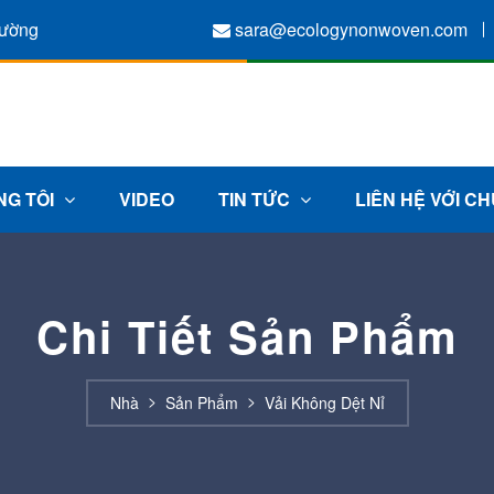
rường
sara@ecologynonwoven.com
NG TÔI
VIDEO
TIN TỨC
LIÊN HỆ VỚI CH
Chi Tiết Sản Phẩm
Nhà
Sản Phẩm
Vải Không Dệt Nỉ