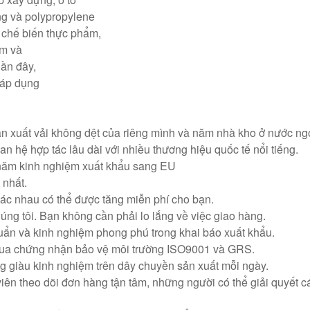
ụng và polypropylene
g chế biến thực phẩm,
ẩm và
gần đây,
 áp dụng
n xuất vải không dệt của riêng mình và năm nhà kho ở nước ng
n hệ hợp tác lâu dài với nhiều thương hiệu quốc tế nổi tiếng.
 năm kinh nghiệm xuất khẩu sang EU
 nhất.
c nhau có thể được tăng miễn phí cho bạn.
húng tôi. Bạn không cần phải lo lắng về việc giao hàng.
huẩn và kinh nghiệm phong phú trong khai báo xuất khẩu.
qua chứng nhận bảo vệ môi trường ISO9001 và GRS.
ng giàu kinh nghiệm trên dây chuyền sản xuất mỗi ngày.
iên theo dõi đơn hàng tận tâm, những người có thể giải quyết c