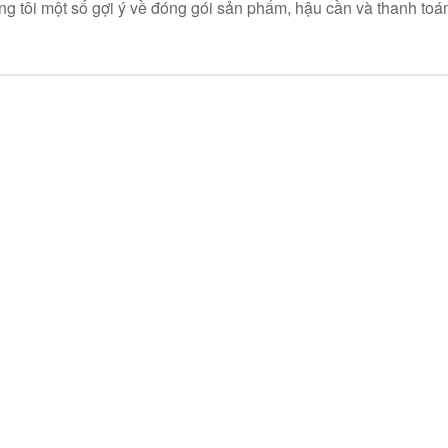
ng tôi một số gợi ý về đóng gói sản phẩm, hậu cần và thanh toán,