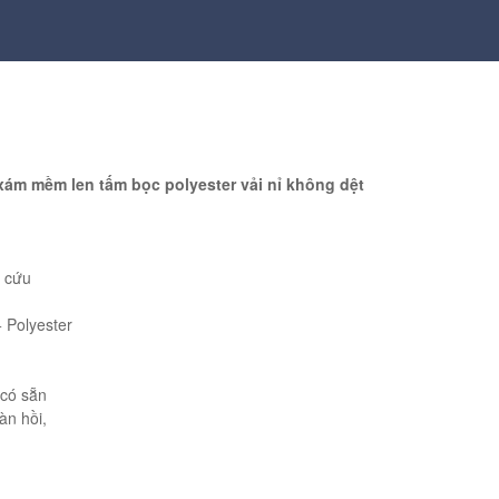
m mềm len tấm bọc polyester vải nỉ không dệt
m cứu
+ Polyester
 có sẵn
àn hồi,