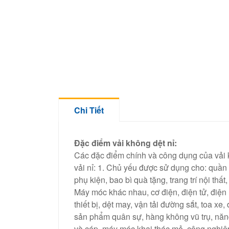
Chi Tiết
Đặc điểm vải không dệt nỉ:
Các đặc điểm chính và công dụng của vải 
vải nỉ: 1. Chủ yếu được sử dụng cho: quần á
phụ kiện, bao bì quà tặng, trang trí nội thất, 
Máy móc khác nhau, cơ điện, điện tử, điện
thiết bị, dệt may, vận tải đường sắt, toa xe,
sản phẩm quân sự, hàng không vũ trụ, năn
và cáp, máy móc khai thác mỏ, công nghiệp