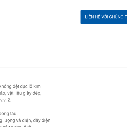
LIÊN HỆ VỚI CHÚNG T
không dệt đục lỗ kim
o, vật liệu giày dép,
v.v. 2.
 đóng tàu,
g lượng và điện, dây điện
 xây dựng, ô tô