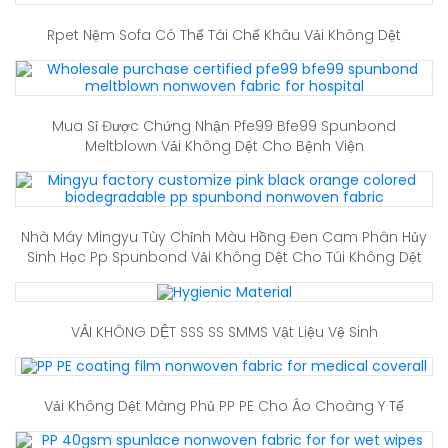
Rpet Nệm Sofa Có Thể Tái Chế Khâu Vải Không Dệt
Mua Sỉ Được Chứng Nhận Pfe99 Bfe99 Spunbond
Meltblown Vải Không Dệt Cho Bệnh Viện
Nhà Máy Mingyu Tùy Chỉnh Màu Hồng Đen Cam Phân Hủy
Sinh Học Pp Spunbond Vải Không Dệt Cho Túi Không Dệt
VẢI KHÔNG DỆT SSS SS SMMS Vật Liệu Vệ Sinh
Vải Không Dệt Màng Phủ PP PE Cho Áo Choàng Y Tế