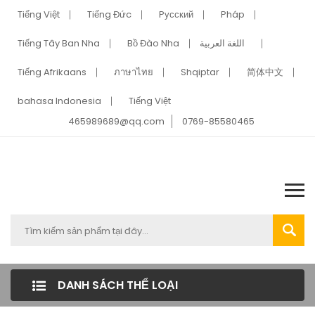
Tiếng Việt
Tiếng Đức
Pусский
Pháp
Tiếng Tây Ban Nha
Bồ Đào Nha
اللغة العربية
Tiếng Afrikaans
ภาษาไทย
Shqiptar
简体中文
bahasa Indonesia
Tiếng Việt
465989689@qq.com
0769-85580465
DANH SÁCH THỂ LOẠI