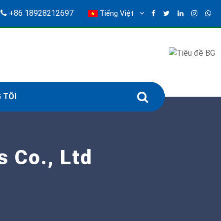
+86 18928212697
Tiếng Việt
 TÔI
 Co., Ltd