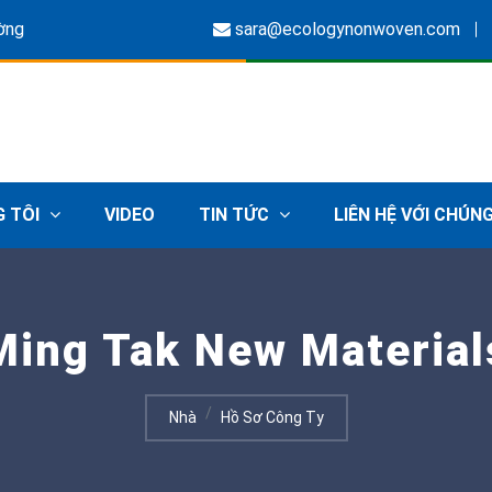
ường
sara@ecologynonwoven.com
G TÔI
VIDEO
TIN TỨC
LIÊN HỆ VỚI CHÚNG
Ming Tak New Materials
Nhà
Hồ Sơ Công Ty