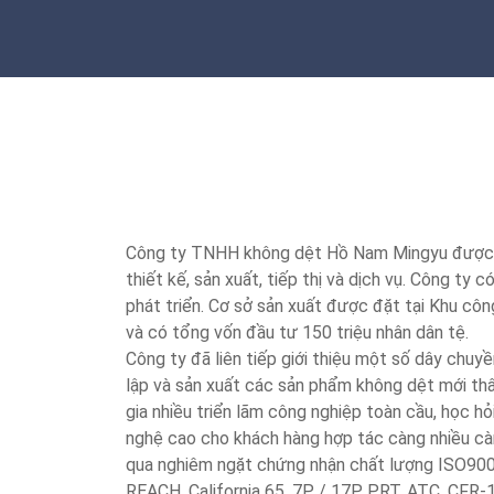
Công ty TNHH không dệt Hồ Nam Mingyu được th
thiết kế, sản xuất, tiếp thị và dịch vụ. Công ty 
phát triển. Cơ sở sản xuất được đặt tại Khu cô
và có tổng vốn đầu tư 150 triệu nhân dân tệ.
Công ty đã liên tiếp giới thiệu một số dây chuyề
lập và sản xuất các sản phẩm không dệt mới thâ
gia nhiều triển lãm công nghiệp toàn cầu, học h
nghệ cao cho khách hàng hợp tác càng nhiều cà
qua nghiêm ngặt chứng nhận chất lượng ISO900
REACH, California 65, 7P / 17P, PRT, ATC, CFR-